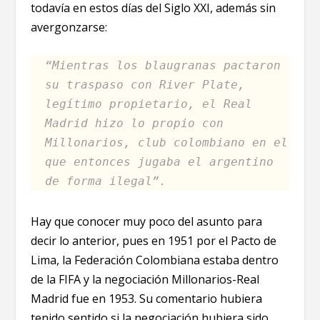
todavía en estos días del Siglo XXI, además sin
avergonzarse:
“Mientras los blaugranas pactaron
su traspaso con River Plate,
legítimo propietario, el Real
Madrid hizo lo propio con
Millonarios, club colombiano en el
que entonces jugaba el argentino
de forma ilegal”.
Hay que conocer muy poco del asunto para
decir lo anterior, pues en 1951 por el Pacto de
Lima, la Federación Colombiana estaba dentro
de la FIFA y la negociación Millonarios-Real
Madrid fue en 1953. Su comentario hubiera
tenido sentido si la negociación hubiera sido