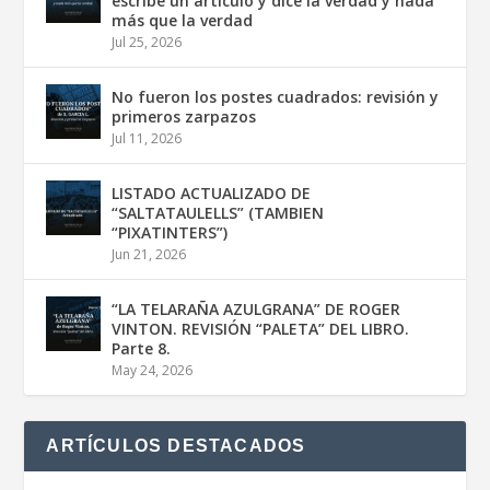
escribe un artículo y dice la verdad y nada
más que la verdad
Jul 25, 2026
No fueron los postes cuadrados: revisión y
primeros zarpazos
Jul 11, 2026
LISTADO ACTUALIZADO DE
“SALTATAULELLS” (TAMBIEN
“PIXATINTERS”)
Jun 21, 2026
“LA TELARAÑA AZULGRANA” DE ROGER
VINTON. REVISIÓN “PALETA” DEL LIBRO.
Parte 8.
May 24, 2026
ARTÍCULOS DESTACADOS