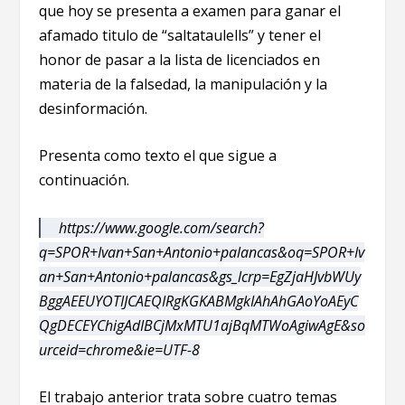
que hoy se presenta a examen para ganar el
afamado titulo de “saltataulells” y tener el
honor de pasar a la lista de licenciados en
materia de la falsedad, la manipulación y la
desinformación.
Presenta como texto el que sigue a
continuación.
https://www.google.com/search?
q=SPOR+Ivan+San+Antonio+palancas&oq=SPOR+Iv
an+San+Antonio+palancas&gs_lcrp=EgZjaHJvbWUy
BggAEEUYOTIJCAEQIRgKGKABMgkIAhAhGAoYoAEyC
QgDECEYChigAdIBCjMxMTU1ajBqMTWoAgiwAgE&so
urceid=chrome&ie=UTF-8
El trabajo anterior trata sobre cuatro temas