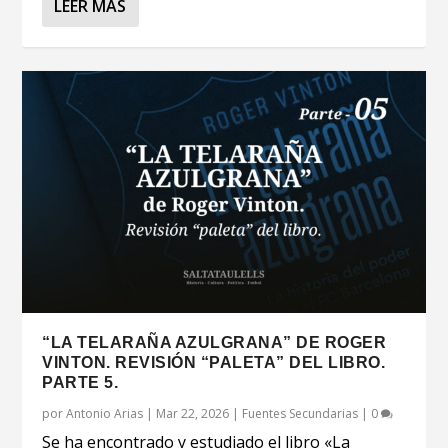
LEER MÁS
“LA TELARAÑA AZULGRANA” DE ROGER
VINTON. REVISIÓN “PALETA” DEL LIBRO.
PARTE 5.
por
Antonio Arias
|
Mar 22, 2026
|
Fuentes Secundarias
|
0
Se ha encontrado y estudiado el libro «La