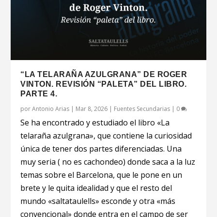
“LA TELARAÑA AZULGRANA” DE ROGER
VINTON. REVISIÓN “PALETA” DEL LIBRO.
PARTE 4.
por
Antonio Arias
|
Mar 8, 2026
|
Fuentes Secundarias
|
0
Se ha encontrado y estudiado el libro «La
telaraña azulgrana», que contiene la curiosidad
única de tener dos partes diferenciadas. Una
muy seria ( no es cachondeo) donde saca a la luz
temas sobre el Barcelona, que le pone en un
brete y le quita idealidad y que el resto del
mundo «saltataulells» esconde y otra «más
convencional» donde entra en el campo de ser