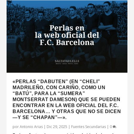
«PERLAS “DABUTEN” (EN “CHELI”
MADRILEÑO, CON CARIÑO, COMO UN
“BATÚ”, PARA LA “SUMERA”
MONTSERRAT DAMESON) QUE SE PUEDEN
ENCONTRAR EN LA WEB OFICIAL DEL F.C.
BARCELONA… Y OTRAS QUE NO SE DICEN
—Y SE “CHAPAN”—».
por
Antonio Arias
|
Dic 29, 2025
|
Fuentes Secundarias
|
0