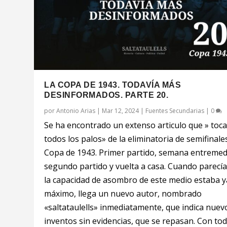
LA COPA DE 1943. TODAVÍA MÁS
DESINFORMADOS. PARTE 20.
por
Antonio Arias
|
Mar 12, 2024
|
Fuentes Secundarias
|
0
Se ha encontrado un extenso articulo que » toc
todos los palos» de la eliminatoria de semifinale
Copa de 1943. Primer partido, semana entremed
segundo partido y vuelta a casa. Cuando parecí
la capacidad de asombro de este medio estaba y
máximo, llega un nuevo autor, nombrado
«saltataulells» inmediatamente, que indica nuev
inventos sin evidencias, que se repasan. Con tod