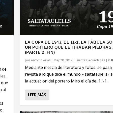
LA COPA DE 1943. EL 11-1. LA FÁBULA S
UN PORTERO QUE LE TIRABAN PIEDRAS.
(PARTE 2. FIN)
por
Antonio Arias
|
May 20, 2019
|
Fuentes Secundarias
|
0
a
Mediante mezcla de literatura y fotos, se pasa
s de
revista a lo que dice el mundo » saltataulells» 
ias,
la actuación del portero Miró el día del 11-1.
a que
a al
LEER MÁS
os
o,