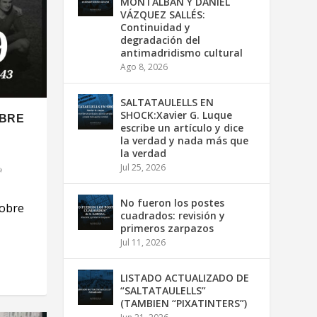
MONTALBÁN Y DANIEL
VÁZQUEZ SALLÉS:
Continuidad y
degradación del
antimadridismo cultural
Ago 8, 2026
SALTATAULELLS EN
SHOCK:Xavier G. Luque
OBRE
escribe un artículo y dice
la verdad y nada más que
la verdad
Jul 25, 2026
No fueron los postes
sobre
cuadrados: revisión y
primeros zarpazos
Jul 11, 2026
LISTADO ACTUALIZADO DE
“SALTATAULELLS”
(TAMBIEN “PIXATINTERS”)