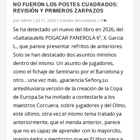
NO FUERON LOS POSTES CUADRADOS:
REVISIÓN Y PRIMEROS ZARPAZOS
por
admin
|
Jul 11, 2026
|
Fuentes Secundarias
|
0
Se ha detectado un nuevo del libro en 2026, del
«Saltataulells POGACAR PANEROLA 6º, X. García
L., que parece presentar refritos de anteriores.
Solo se han destacado dos asuntos mínimos
dentro del mismo. Un asunto de jugadores,
como el fichaje de Seminario por el Barcelona y
otro….una vez más…¡¡paciencia Señor¡¡,su
antediluviana versión de la creación de la Copa
de Europa.Se ha invitado a contestarle a los
maestros Corcuera, sobre jugadores y del Olmo,
este último, otra vez,el mismo tema tratado ya
anteriormente, que el menda anterior, parece
que no es capaz de aprender con lo mayorcito,
manipulador y mentiroso que es.El libro pasa a