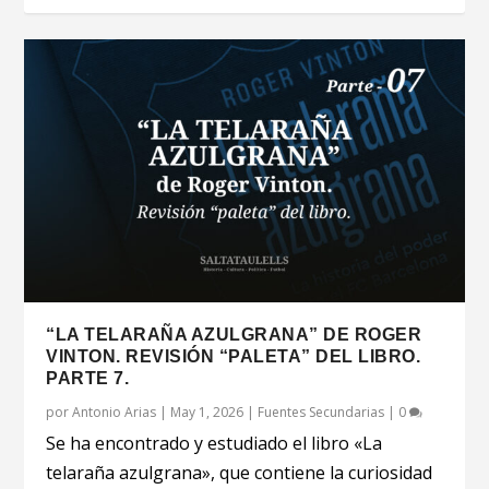
“LA TELARAÑA AZULGRANA” DE ROGER
VINTON. REVISIÓN “PALETA” DEL LIBRO.
PARTE 7.
por
Antonio Arias
|
May 1, 2026
|
Fuentes Secundarias
|
0
Se ha encontrado y estudiado el libro «La
telaraña azulgrana», que contiene la curiosidad