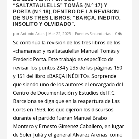
“SALTATAULELLS” TOMÁS (N.º 17) Y
PORTA (N.º 18), DENTRO DE LA REVISION
DE SUS TRES LIBROS: “BARÇA, INEDITO,
INSOLITO Y OLVIDADO”.
por
Antonio Arias
|
Mar 22, 2025
|
Fuentes Secundarias
|
0
Se continúa la revisión de los tres libros de los
«chamanes» y «saltataulells» Manuel Tomás y
Frederic Porta. Este trabajo es específico de
revisar los puntos 234 y 235 de las páginas 150
y 151 del libro «BARÇA INÉDITO». Sorprende
que siendo uno de los autores el encargado del
Centro de Documentación y Estudios del F.C.
Barcelona se diga que en la reapertura de Las
Corts en 1939, los que dijeron los discursos
durante el partido fueran Manuel Brabo
Montero y Ernesto Gimenez Caballero, en lugar
de Soler Juliá y el general Alvarez Arenas, como