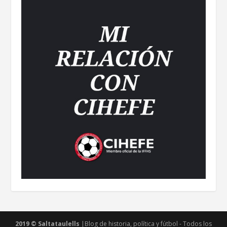
2019 © Saltataulells
|Blog de historia, política y fútbol - Todos los