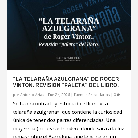
“LA TELARAÑA AZULGRANA” DE ROGER
VINTON. REVISION “PALETA” DEL LIBRO.
por
Antonio Arias
|
Ene 24, 2026
|
Fuentes Secundarias
|
0
Se ha encontrado y estudiado el libro «La
telaraña azulgrana», que contiene la curiosidad
única de tener dos partes diferenciadas. Una
muy seria ( no es cachondeo) donde saca a la luz
temas sobre el Barcelona, que le pone en un