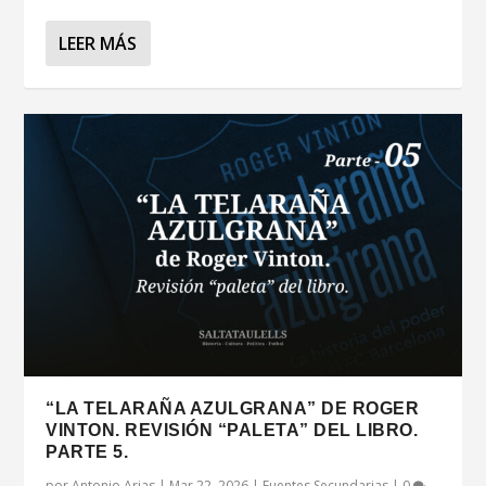
LEER MÁS
“LA TELARAÑA AZULGRANA” DE ROGER
VINTON. REVISIÓN “PALETA” DEL LIBRO.
PARTE 5.
por
Antonio Arias
|
Mar 22, 2026
|
Fuentes Secundarias
|
0