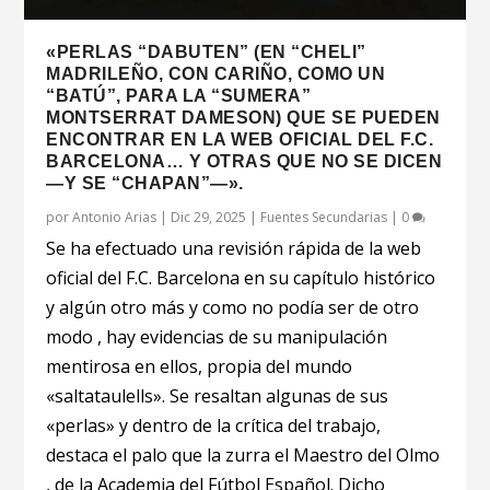
«PERLAS “DABUTEN” (EN “CHELI”
MADRILEÑO, CON CARIÑO, COMO UN
“BATÚ”, PARA LA “SUMERA”
MONTSERRAT DAMESON) QUE SE PUEDEN
ENCONTRAR EN LA WEB OFICIAL DEL F.C.
BARCELONA… Y OTRAS QUE NO SE DICEN
—Y SE “CHAPAN”—».
por
Antonio Arias
|
Dic 29, 2025
|
Fuentes Secundarias
|
0
Se ha efectuado una revisión rápida de la web
oficial del F.C. Barcelona en su capítulo histórico
y algún otro más y como no podía ser de otro
modo , hay evidencias de su manipulación
mentirosa en ellos, propia del mundo
«saltataulells». Se resaltan algunas de sus
«perlas» y dentro de la crítica del trabajo,
destaca el palo que la zurra el Maestro del Olmo
, de la Academia del Fútbol Español. Dicho