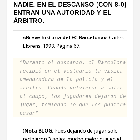
NADIE. EN EL DESCANSO (CON 8-0)
ENTRAN UNA AUTORIDAD Y EL
ÁRBITRO.
«Breve historia del FC Barcelona»
. Carles
Llorens. 1998. Página 67.
“Durante el descanso, el Barcelona
recibió en el vestuario la visita
amenazadora de la policía y el
árbitro. Cuando volvieron a salir
al campo, los jugadores dejaron de
jugar, temiendo lo que les pudiera
pasar”
(
Nota
BLOG
. Pues dejando de jugar solo
recibieron 3 goles, mucho mejor que en el