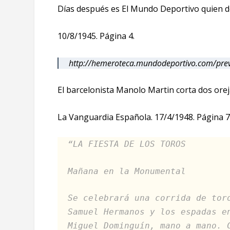
Días después es El Mundo Deportivo quien de
10/8/1945. Página 4.
http://hemeroteca.mundodeportivo.com/pre
El barcelonista Manolo Martin corta dos orej
La Vanguardia Española. 17/4/1948. Página 7
“LA FIESTA DE LOS TOROS
Mañana en la Monumental
Se celebrará una corrida de tor
Samuel Hermanos y los espadas e
Miguel Dominguín, mano a mano. 