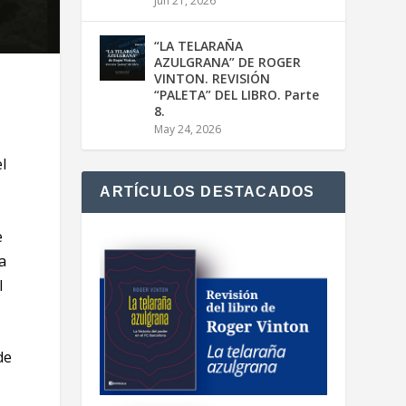
Jun 21, 2026
“LA TELARAÑA
AZULGRANA” DE ROGER
VINTON. REVISIÓN
“PALETA” DEL LIBRO. Parte
8.
May 24, 2026
l
ARTÍCULOS DESTACADOS
e
a
l
de