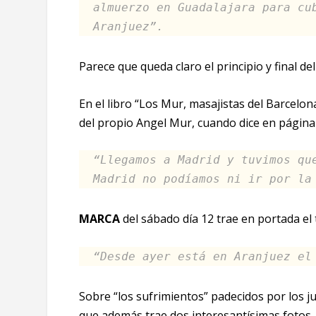
almuerzo en Guadalajara para cu
Aranjuez”.
Parece que queda claro el principio y final de
En el libro “Los Mur, masajistas del Barcelon
del propio Angel Mur, cuando dice en página
“Llegamos a Madrid y tuvimos qu
Madrid no podíamos ni ir por la
MARCA
del sábado día 12 trae en portada el t
“Desde ayer está en Aranjuez el
Sobre “los sufrimientos” padecidos por los j
que además trae dos interesantísimas fotos, 