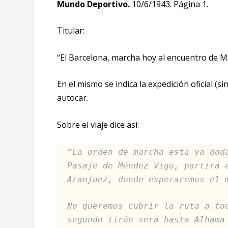
Mundo Deportivo.
10/6/1943. Página 1.
Titular:
“El Barcelona, marcha hoy al encuentro de Ma
En el mismo se indica la expedición oficial (
autocar.
Sobre el viaje dice así:
“La orden de marcha esta ya dad
Pasaje de Méndez Vigo, partirá 
Aranjuez, donde esperaremos el 
No queremos cubrir la ruta a to
segundo tirón será hasta Alhama