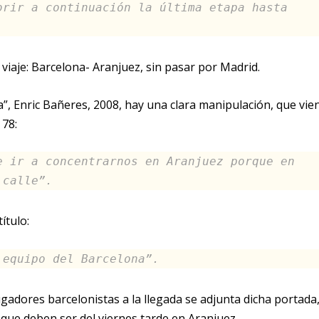
brir a continuación la última etapa hasta
l viaje: Barcelona- Aranjuez, sin pasar por Madrid.
a”, Enric Bañeres, 2008, hay una clara manipulación, que vie
 78:
e ir a concentrarnos en Aranjuez porque en
 calle”.
ítulo:
 equipo del Barcelona”.
ugadores barcelonistas a la llegada se adjunta dicha portada
que deben ser del viernes tarde en Aranjuez.