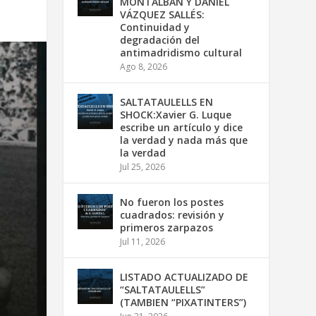
MONTALBÁN Y DANIEL
VÁZQUEZ SALLÉS:
Continuidad y
degradación del
antimadridismo cultural
Ago 8, 2026
SALTATAULELLS EN
SHOCK:Xavier G. Luque
escribe un artículo y dice
la verdad y nada más que
la verdad
Jul 25, 2026
No fueron los postes
cuadrados: revisión y
primeros zarpazos
Jul 11, 2026
LISTADO ACTUALIZADO DE
“SALTATAULELLS”
(TAMBIEN “PIXATINTERS”)