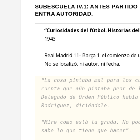
SUBESCUELA IV.1: ANTES PARTIDO
ENTRA AUTORIDAD.
“Curiosidades del fútbol. Historias de
1943
Real Madrid 11- Barça 1: el comienzo de
No se localizó, ni autor, ni fecha.
“La cosa pintaba mal para los c
cuenta que aún pintaba peor de 
Delegado de Orden Público había
Rodriguez, diciéndole:
“Mire como está la grada. No po
sabe lo que tiene que hacer”.