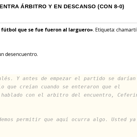
 ENTRA ÁRBITRO Y EN DESCANSO (CON 8-0)
l fútbol que se fue fueron al larguero»
. Etiqueta: chamart
 un desencuentro.
ulés. Y antes de empezar el partido se darían
lo que creían cuando se enteraron que el
 hablado con el arbitro del encuentro, Ceferi
demos permitir que aquí ocurra algo. Usted ya