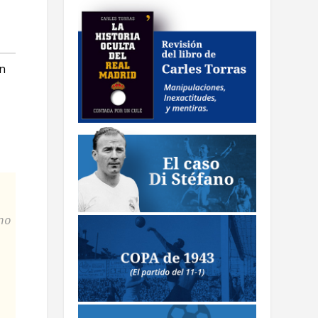
ín
no