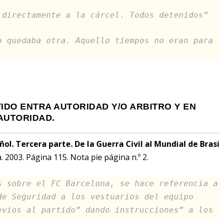
 directamente a la cárcel. Todos detenidos”
o quedaba otra. Aquello tiempos no eran para
TIDO ENTRA AUTORIDAD Y/O ARBITRO Y EN
AUTORIDAD.
ñol. Tercera parte. De la Guerra Civil al Mundial de Brasi
. 2003. Página 115. Nota pie página n.º 2.
s sobre el FC Barcelona, se hace referencia a
de Seguridad a los vestuarios del equipo
evios al partido” dando instrucciones” a los