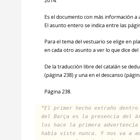
2014.
Es el documento con más información a a
El asunto entero se indica entre las pági
Para el tema del vestuario se elige en p
en cada otro asunto a ver lo que dice del
De la traducción libre del catalán se ded
(página 238) y una en el descanso (págin
Página 238.
“El primer hecho extraño dentro
del Barça es la presencia del á
los hace la primera advertencia
había visto nunca. Y nos va a a