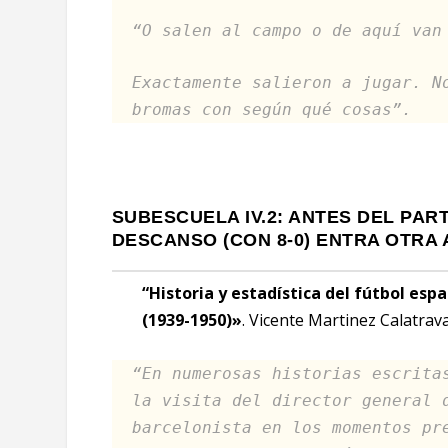
“O salen al campo o de aquí van
Exactamente salieron a jugar. N
bromas con según qué cosas”.
SUBESCUELA IV.2: ANTES DEL PAR
DESCANSO (CON 8-0) ENTRA OTRA 
“Historia y estadística del fútbol espa
(1939-1950)»
. Vicente Martinez Calatrava
“En numerosas historias escrita
la visita del director general 
barcelonista en los momentos pr