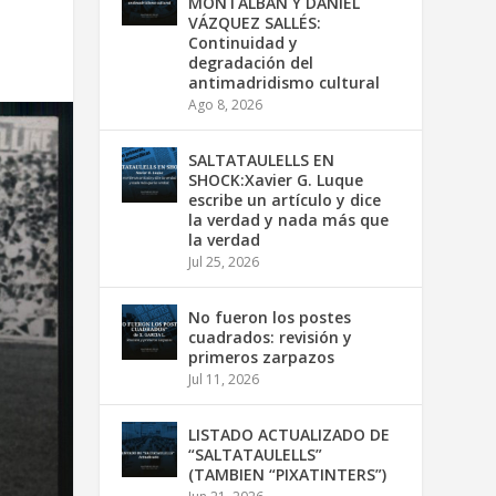
MONTALBÁN Y DANIEL
VÁZQUEZ SALLÉS:
Continuidad y
degradación del
antimadridismo cultural
Ago 8, 2026
SALTATAULELLS EN
SHOCK:Xavier G. Luque
escribe un artículo y dice
la verdad y nada más que
la verdad
Jul 25, 2026
No fueron los postes
cuadrados: revisión y
primeros zarpazos
Jul 11, 2026
LISTADO ACTUALIZADO DE
“SALTATAULELLS”
(TAMBIEN “PIXATINTERS”)