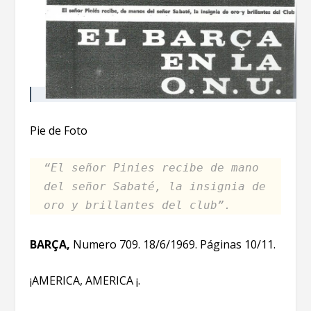
Pie de Foto
“El señor Pinies recibe de mano
del señor Sabaté, la insignia de
oro y brillantes del club”.
BARÇA,
Numero 709. 18/6/1969. Páginas 10/11.
¡AMERICA, AMERICA ¡.