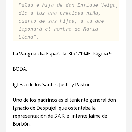
Palau e hija de don Enrique Veiga,
dio a luz una preciosa niña,
cuarto de sus hijos, a la que
impondrá el nombre de Maria
Elena”.
La Vanguardia Española. 30/1/1948. Página 9.
BODA.
Iglesia de los Santos Justo y Pastor.
Uno de los padrinos es el teniente general don
Ignacio de Despujol, que ostentaba la
representación de S.A.R. el infante Jaime de
Borbón.