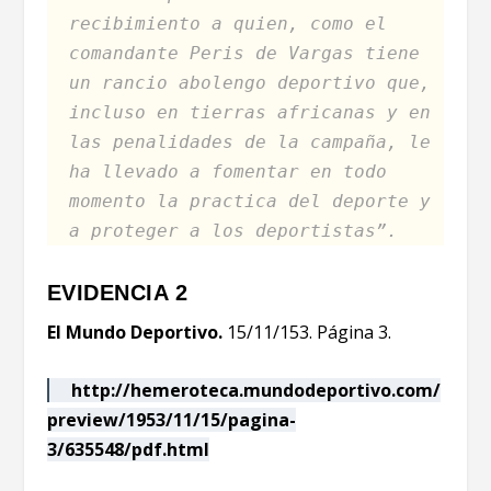
recibimiento a quien, como el
comandante Peris de Vargas tiene
un rancio abolengo deportivo que,
incluso en tierras africanas y en
las penalidades de la campaña, le
ha llevado a fomentar en todo
momento la practica del deporte y
a proteger a los deportistas”.
EVIDENCIA 2
El Mundo Deportivo.
15/11/153. Página 3.
http://hemeroteca.mundodeportivo.com/
preview/1953/11/15/pagina-
3/635548/pdf.html