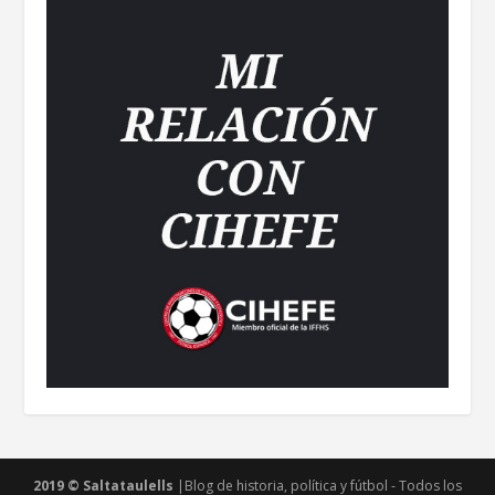
2019 © Saltataulells
|Blog de historia, política y fútbol - Todos los