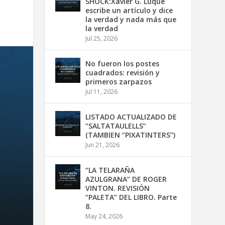
SHOCK:Xavier G. Luque
escribe un artículo y dice
la verdad y nada más que
la verdad
Jul 25, 2026
No fueron los postes
cuadrados: revisión y
primeros zarpazos
Jul 11, 2026
LISTADO ACTUALIZADO DE
“SALTATAULELLS”
(TAMBIEN “PIXATINTERS”)
Jun 21, 2026
“LA TELARAÑA
AZULGRANA” DE ROGER
VINTON. REVISIÓN
“PALETA” DEL LIBRO. Parte
8.
May 24, 2026