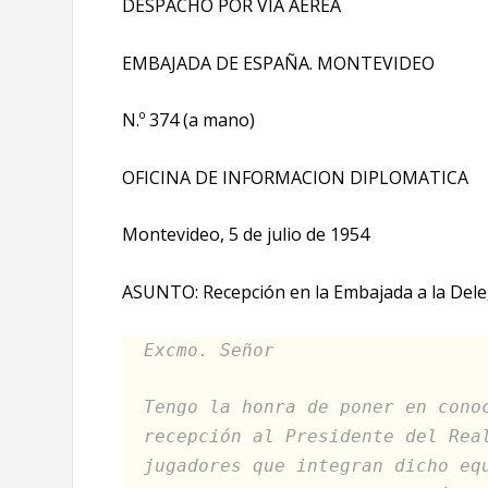
DESPACHO POR VIA AEREA
EMBAJADA DE ESPAÑA. MONTEVIDEO
N.º 374 (a mano)
OFICINA DE INFORMACION DIPLOMATICA
Montevideo, 5 de julio de 1954
ASUNTO: Recepción en la Embajada a la Delega
Excmo. Señor
Tengo la honra de poner en cono
recepción al Presidente del Rea
jugadores que integran dicho eq