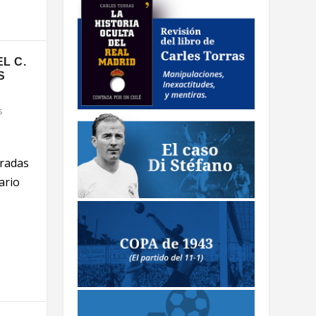
EL C.
S
s
tradas
ario