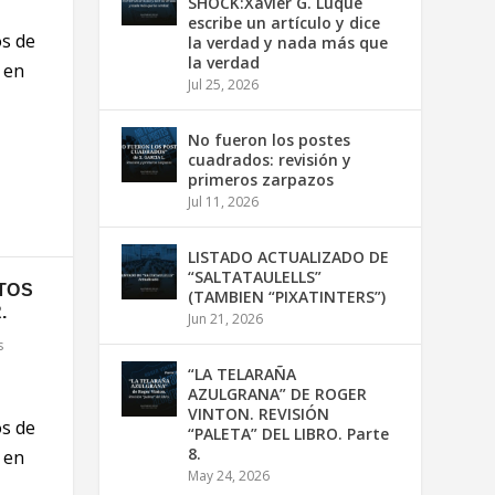
SHOCK:Xavier G. Luque
escribe un artículo y dice
os de
la verdad y nada más que
la verdad
 en
Jul 25, 2026
No fueron los postes
cuadrados: revisión y
primeros zarpazos
Jul 11, 2026
LISTADO ACTUALIZADO DE
“SALTATAULELLS”
CTOS
(TAMBIEN “PIXATINTERS”)
.
Jun 21, 2026
s
“LA TELARAÑA
AZULGRANA” DE ROGER
VINTON. REVISIÓN
os de
“PALETA” DEL LIBRO. Parte
8.
 en
May 24, 2026