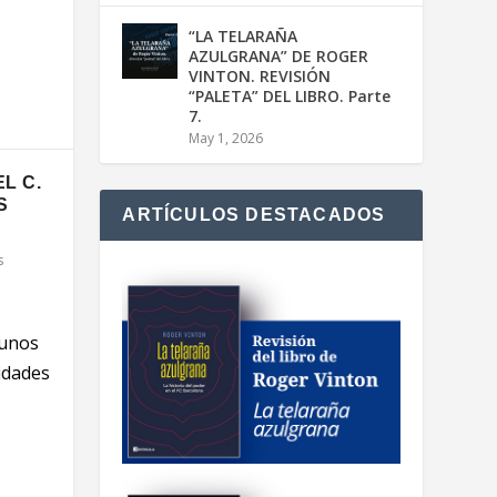
“LA TELARAÑA
AZULGRANA” DE ROGER
VINTON. REVISIÓN
“PALETA” DEL LIBRO. Parte
7.
May 1, 2026
EL C.
S
ARTÍCULOS DESTACADOS
s
gunos
idades