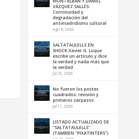
MONTALBÁN Y DANIEL
VÁZQUEZ SALLÉS:
Continuidad y
degradación del
antimadridismo cultural
Ago 8, 2026
SALTATAULELLS EN
SHOCK:Xavier G. Luque
escribe un artículo y dice
la verdad y nada más que
la verdad
Jul 25, 2026
No fueron los postes
cuadrados: revisión y
primeros zarpazos
Jul 11, 2026
LISTADO ACTUALIZADO DE
“SALTATAULELLS”
(TAMBIEN “PIXATINTERS”)