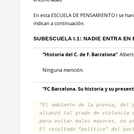
En esta ESCUELA DE PENSAMIENTO I se han e
indican a continuación.
SUBESCUELA I.1: NADIE ENTRA EN 
“Historia del C. de F. Barcelona”
. Alber
Ninguna mención.
“FC Barcelona. Su historia y su presen
“El ambiente de la prensa, del 
alcanzó tal grado de violencia 
para evitar males mayores, no p
El resultado “político” del par