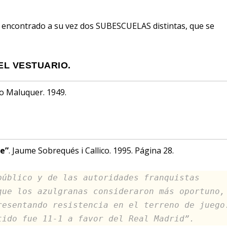
ncontrado a su vez dos SUBESCUELAS distintas, que se
EL VESTUARIO.
to Maluquer. 1949.
te”
. Jaume Sobrequés i Callico. 1995. Página 28.
público y de las autoridades franquistas
que los azulgranas consideraron más oportuno,
resentando resistencia en el terreno de juego
tido fue 11-1 a favor del Real Madrid”.