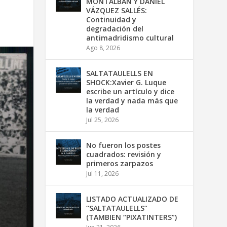
MONTALBÁN Y DANIEL
VÁZQUEZ SALLÉS:
Continuidad y
degradación del
antimadridismo cultural
Ago 8, 2026
SALTATAULELLS EN
SHOCK:Xavier G. Luque
escribe un artículo y dice
la verdad y nada más que
la verdad
Jul 25, 2026
No fueron los postes
cuadrados: revisión y
primeros zarpazos
Jul 11, 2026
LISTADO ACTUALIZADO DE
“SALTATAULELLS”
(TAMBIEN “PIXATINTERS”)