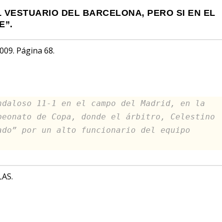
L VESTUARIO DEL BARCELONA, PERO SI EN EL
E”.
009. Página 68.
ndaloso 11-1 en el campo del Madrid, en la
mpeonato de Copa,
donde el árbitro, Celestino
ado” por un alto funcionario del equipo
AS.