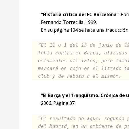
“Historia crítica del FC Barcelona”
. Ra
Fernando Torrecilla. 1999.
En su página 104 se hace una traducción l
“El 11 a 1 del 13 de junio de 1
fobia contra el Barça, atizadas
estamentos oficiales, pero tamb
marcará en rojo en el listado i
club y de rebota a el mismo”.
“El Barça y el franquismo. Crónica de 
2006. Página 37.
“El resultado de aquel segundo 
del Madrid, en un ambiente de p