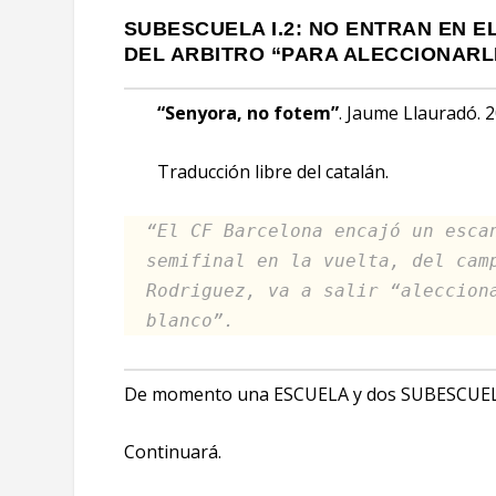
SUBESCUELA I.2: NO ENTRAN EN E
DEL ARBITRO “PARA ALECCIONARL
“Senyora, no fotem”
. Jaume Llauradó. 2
Traducción libre del catalán.
“El CF Barcelona encajó un esca
semifinal en la vuelta, del ca
Rodriguez, va a salir “aleccion
blanco”.
De momento una ESCUELA y dos SUBESCUEL
Continuará.