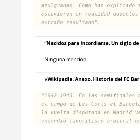
azulgranas. Como han explicado 
estuvieron en realidad ausentes
extraño resultado”.
“Nacidos para incordiarse. Un siglo de
Ninguna mención.
«Wikipedia. Anexo. Historia del FC Ba
“1942-1943. En las semifinales 
el campo de Les Corts el Barcel
la vuelta disputada en Madrid v
entendió favoritismo arbitral e