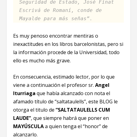
Seguridad de Estado, José Finat
Escrivá de Romaní, conde de
Mayalde para más señas”.
Es muy penoso encontrar mentiras o
inexactitudes en los libros barcelonistas, pero si
la información procede de la Universidad, todo
ello es mucho más grave.
En consecuencia, estimado lector, por lo que
viene a continuación el profesor sr.
Angel
Iturriaga
que había alcanzado con nota el
afamado título de “saltataulells”, este BLOG le
otorga el titulo de
“SALTATAULELLS CUM
LAUDE”
, que siempre habrá que poner en
MAYÚSCULA
a quien tenga el “honor” de
alcanzarlo.