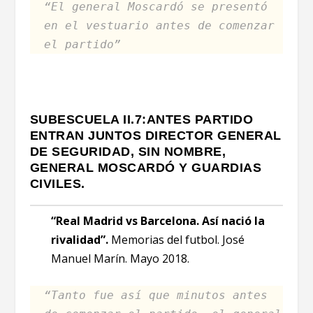
“El general Moscardó se presentó
en el vestuario antes de comenzar
el partido”
SUBESCUELA II.7:ANTES PARTIDO
ENTRAN JUNTOS DIRECTOR GENERAL
DE SEGURIDAD, SIN NOMBRE,
GENERAL MOSCARDÓ Y GUARDIAS
CIVILES.
“Real Madrid vs Barcelona. Así nació la
rivalidad”.
Memorias del futbol. José
Manuel Marín. Mayo 2018.
“Tanto fue así que minutos antes