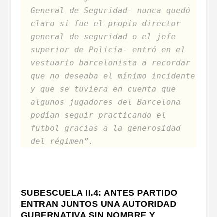
General de Seguridad- nunca quedó
claro si fue el propio director
general de seguridad o el jefe
superior de Policía- entró en el
vestuario barcelonista a recordar
que no deseaba el mínimo incidente
y que se tuviera en cuenta que
algunos jugadores del Barcelona
podían seguir practicando el
futbol gracias a la generosidad
del régimen”.
SUBESCUELA II.4: ANTES PARTIDO
ENTRAN JUNTOS UNA AUTORIDAD
GUBERNATIVA SIN NOMBRE Y