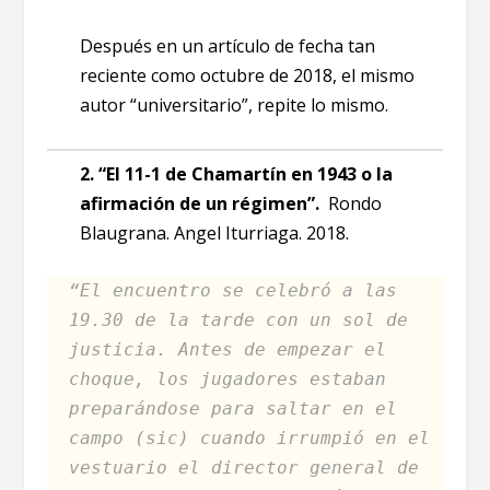
Después en un artículo de fecha tan
reciente como octubre de 2018, el mismo
autor “universitario”, repite lo mismo.
2. “El 11-1 de Chamartín en 1943 o la
afirmación de un régimen”.
Rondo
Blaugrana. Angel Iturriaga. 2018.
“El encuentro se celebró a las
19.30 de la tarde con un sol de
justicia. Antes de empezar el
choque, los jugadores estaban
preparándose para saltar en el
campo (sic) cuando irrumpió en el
vestuario el director general de