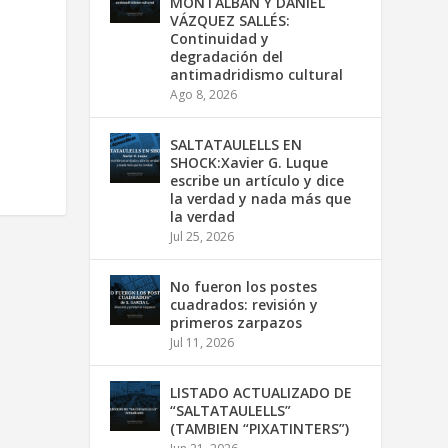
MONTALBÁN Y DANIEL
VÁZQUEZ SALLÉS:
Continuidad y
degradación del
antimadridismo cultural
Ago 8, 2026
SALTATAULELLS EN
SHOCK:Xavier G. Luque
escribe un artículo y dice
la verdad y nada más que
la verdad
Jul 25, 2026
No fueron los postes
cuadrados: revisión y
primeros zarpazos
Jul 11, 2026
LISTADO ACTUALIZADO DE
“SALTATAULELLS”
(TAMBIEN “PIXATINTERS”)