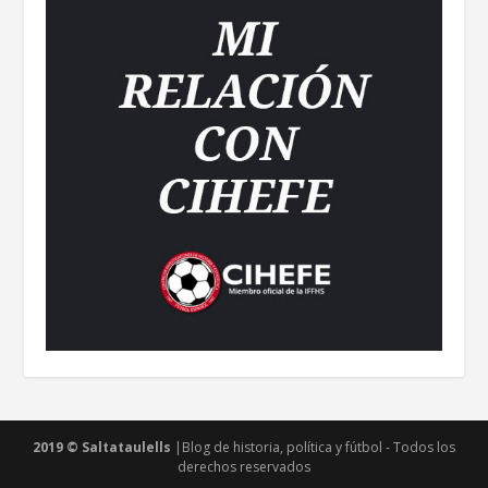
2019 © Saltataulells
|Blog de historia, política y fútbol - Todos los
derechos reservados