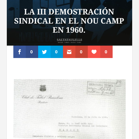
0
0
0
0