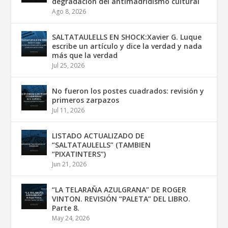
degradación del antimadridismo cultural
Ago 8, 2026
SALTATAULELLS EN SHOCK:Xavier G. Luque
escribe un artículo y dice la verdad y nada
más que la verdad
Jul 25, 2026
No fueron los postes cuadrados: revisión y
primeros zarpazos
Jul 11, 2026
LISTADO ACTUALIZADO DE
“SALTATAULELLS” (TAMBIEN
“PIXATINTERS”)
Jun 21, 2026
“LA TELARAÑA AZULGRANA” DE ROGER
VINTON. REVISIÓN “PALETA” DEL LIBRO.
Parte 8.
May 24, 2026