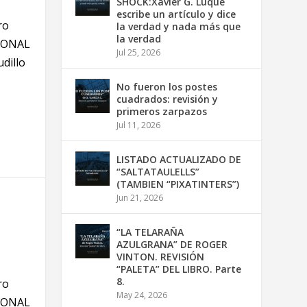
SHOCK:Xavier G. Luque
escribe un artículo y dice
ro
la verdad y nada más que
la verdad
IONAL
Jul 25, 2026
dillo
No fueron los postes
cuadrados: revisión y
primeros zarpazos
Jul 11, 2026
LISTADO ACTUALIZADO DE
“SALTATAULELLS”
(TAMBIEN “PIXATINTERS”)
Jun 21, 2026
“LA TELARAÑA
AZULGRANA” DE ROGER
VINTON. REVISIÓN
“PALETA” DEL LIBRO. Parte
8.
ro
May 24, 2026
IONAL