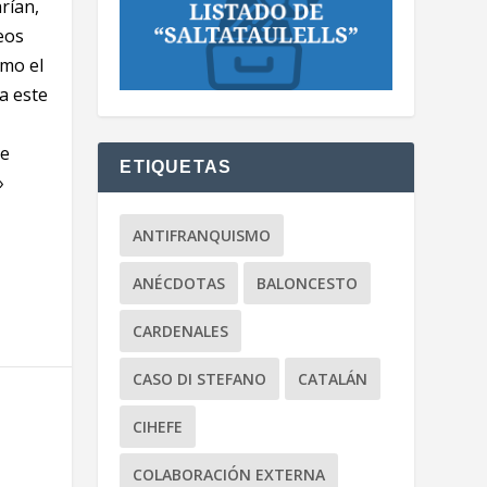
rían,
eos
omo el
a este
de
ETIQUETAS
»
ANTIFRANQUISMO
ANÉCDOTAS
BALONCESTO
CARDENALES
CASO DI STEFANO
CATALÁN
CIHEFE
COLABORACIÓN EXTERNA