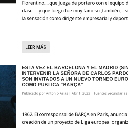
Florentino….,que juega de portero con el equipo 
clase……y que luego fue muy famoso ,también,….s
la sensación como dirigente empresarial y deport
LEER MÁS
ESTA VEZ EL BARCELONA Y EL MADRID (SI
INTERVENIR LA SEÑORA DE CARLOS PARD
SON INVITADOS A UN NUEVO TORNEO EUR
COMO PUBLICA “BARÇA”.
Publicado por
Antonio Arias
|
Abr 1, 2023
|
Fuentes Secundarias
1962. El corresponsal de BARÇA en París, anuncia 
creación de un proyecto de Liga europea, organi