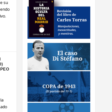
de su
iendo
ivo.
N
O)
OPEO
la
zado