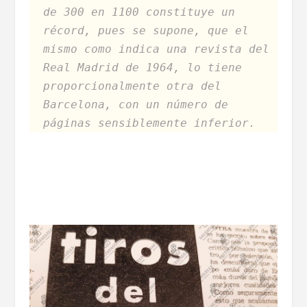
de 300 en 1100 constituye un
récord, pues se supone, que el
mismo como indica una revista del
Real Madrid de 1964, lo tiene
proporcionalmente otra del
Barcelona, con un número de
páginas sensiblemente inferior.