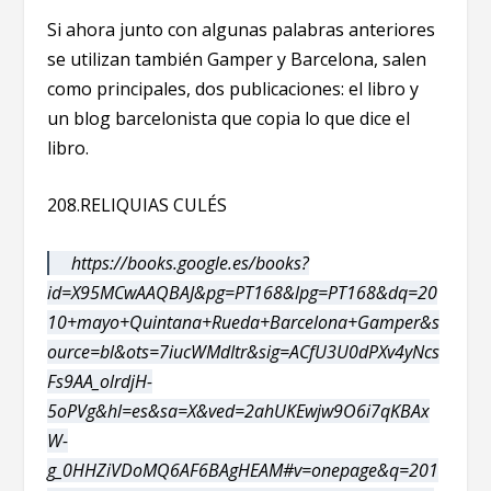
Si ahora junto con algunas palabras anteriores
se utilizan también Gamper y Barcelona, salen
como principales, dos publicaciones: el libro y
un blog barcelonista que copia lo que dice el
libro.
208.RELIQUIAS CULÉS
https://books.google.es/books?
id=X95MCwAAQBAJ&pg=PT168&lpg=PT168&dq=20
10+mayo+Quintana+Rueda+Barcelona+Gamper&s
ource=bl&ots=7iucWMdItr&sig=ACfU3U0dPXv4yNcs
Fs9AA_olrdjH-
5oPVg&hl=es&sa=X&ved=2ahUKEwjw9O6i7qKBAx
W-
g_0HHZiVDoMQ6AF6BAgHEAM#v=onepage&q=201