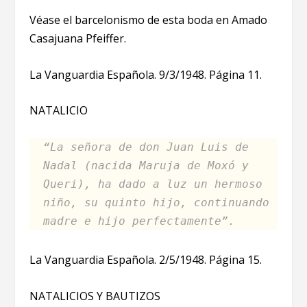
Véase el barcelonismo de esta boda en Amado
Casajuana Pfeiffer.
La Vanguardia Española. 9/3/1948. Página 11.
NATALICIO
“La señora de don Juan Luis de
Nadal (nacida Maruja de Moxó y
Queri), ha dado a luz un hermoso
niño, su quinto hijo, continuando
madre e hijo perfectamente”.
La Vanguardia Española. 2/5/1948. Página 15.
NATALICIOS Y BAUTIZOS