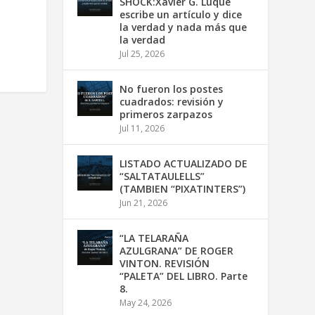
SHOCK:Xavier G. Luque
escribe un artículo y dice
la verdad y nada más que
la verdad
Jul 25, 2026
No fueron los postes
cuadrados: revisión y
primeros zarpazos
Jul 11, 2026
LISTADO ACTUALIZADO DE
“SALTATAULELLS”
(TAMBIEN “PIXATINTERS”)
Jun 21, 2026
“LA TELARAÑA
AZULGRANA” DE ROGER
VINTON. REVISIÓN
“PALETA” DEL LIBRO. Parte
8.
May 24, 2026