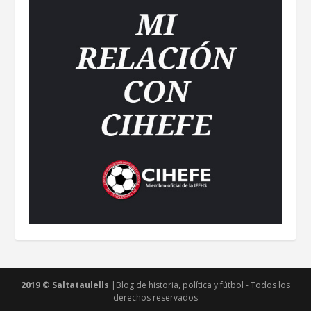
2019 © Saltataulells
|Blog de historia, política y fútbol - Todos los
derechos reservados