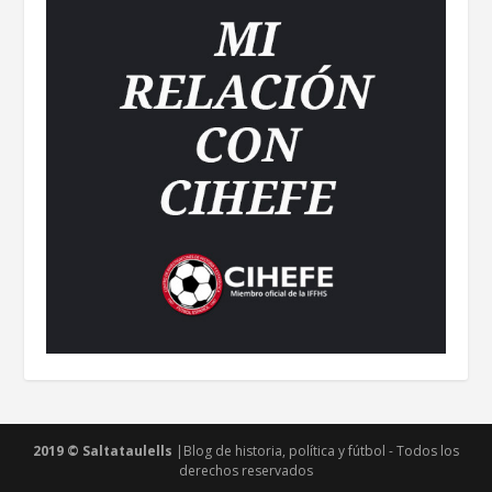
2019 © Saltataulells
|Blog de historia, política y fútbol - Todos los
derechos reservados