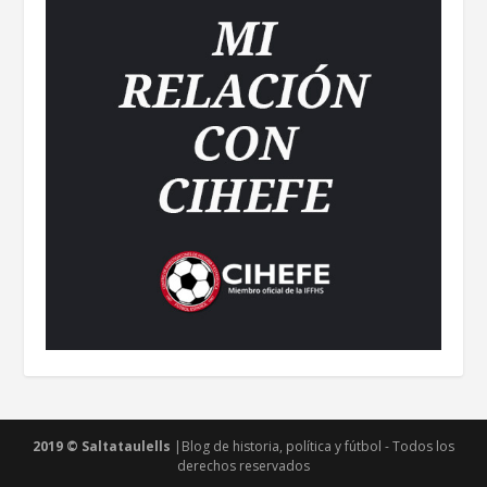
2019 © Saltataulells
|Blog de historia, política y fútbol - Todos los
derechos reservados