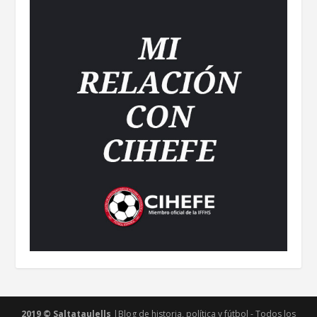
2019 © Saltataulells
|Blog de historia, política y fútbol - Todos los