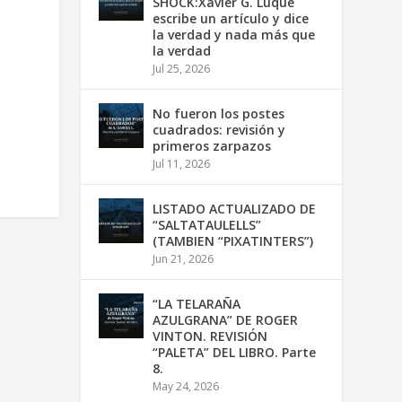
SHOCK:Xavier G. Luque
escribe un artículo y dice
la verdad y nada más que
la verdad
Jul 25, 2026
No fueron los postes
cuadrados: revisión y
primeros zarpazos
Jul 11, 2026
LISTADO ACTUALIZADO DE
“SALTATAULELLS”
(TAMBIEN “PIXATINTERS”)
Jun 21, 2026
“LA TELARAÑA
AZULGRANA” DE ROGER
VINTON. REVISIÓN
“PALETA” DEL LIBRO. Parte
8.
May 24, 2026