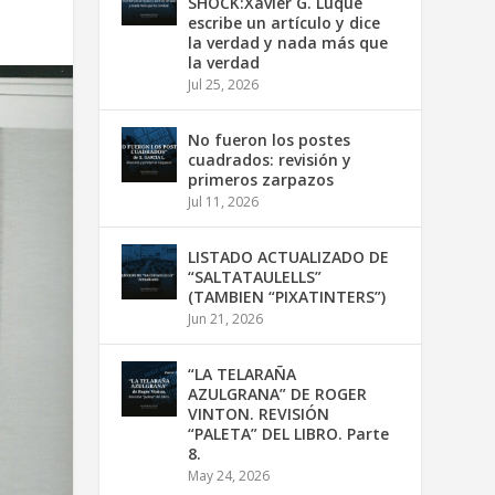
SHOCK:Xavier G. Luque
escribe un artículo y dice
la verdad y nada más que
la verdad
Jul 25, 2026
No fueron los postes
cuadrados: revisión y
primeros zarpazos
Jul 11, 2026
LISTADO ACTUALIZADO DE
“SALTATAULELLS”
(TAMBIEN “PIXATINTERS”)
Jun 21, 2026
“LA TELARAÑA
AZULGRANA” DE ROGER
VINTON. REVISIÓN
“PALETA” DEL LIBRO. Parte
8.
May 24, 2026