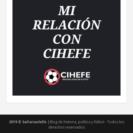
2019 © Saltataulells
|Blog de historia, política y fútbol - Todos los
derechos reservados