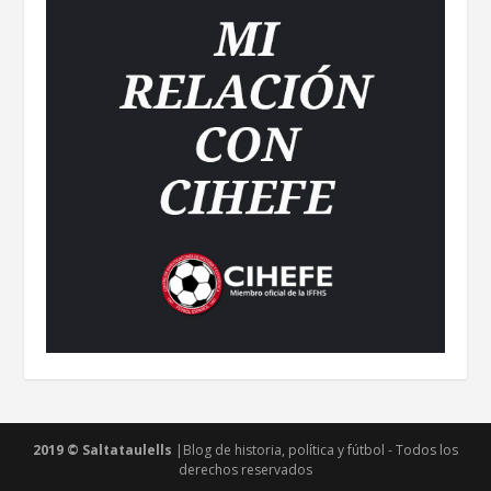
2019 © Saltataulells
|Blog de historia, política y fútbol - Todos los
derechos reservados