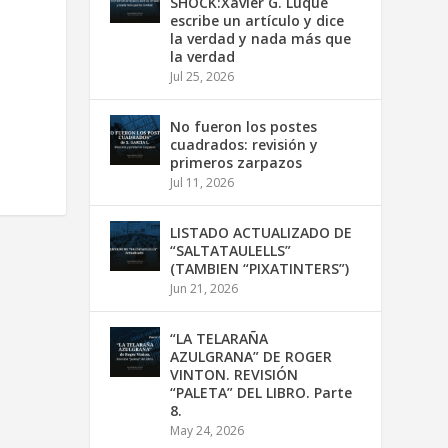
SHOCK:Xavier G. Luque
escribe un artículo y dice
la verdad y nada más que
la verdad
Jul 25, 2026
No fueron los postes
cuadrados: revisión y
primeros zarpazos
Jul 11, 2026
LISTADO ACTUALIZADO DE
“SALTATAULELLS”
(TAMBIEN “PIXATINTERS”)
Jun 21, 2026
“LA TELARAÑA
AZULGRANA” DE ROGER
VINTON. REVISIÓN
“PALETA” DEL LIBRO. Parte
8.
May 24, 2026