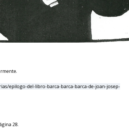
ormente.
rias/epilogo-del-libro-barca-barca-barca-de-joan-josep-
ágina 28.