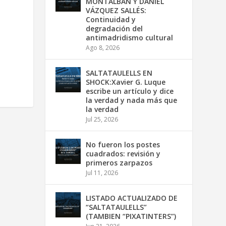
MONTALBÁN Y DANIEL
VÁZQUEZ SALLÉS:
Continuidad y
degradación del
antimadridismo cultural
Ago 8, 2026
SALTATAULELLS EN
SHOCK:Xavier G. Luque
escribe un artículo y dice
la verdad y nada más que
la verdad
Jul 25, 2026
No fueron los postes
cuadrados: revisión y
primeros zarpazos
Jul 11, 2026
LISTADO ACTUALIZADO DE
“SALTATAULELLS”
(TAMBIEN “PIXATINTERS”)