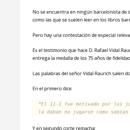
No se encuentra en ningún barcelonista de s
como las que se suelen leer en los libros bar
Pero hay una contestación de especial releva
Es el testimonio que hace D. Rafael Vidal Rau
entrega la medalla de los 75 años de fidelida
Las palabras del señor Vidal Raurich salen do
En el primero dice:
“
El 11-1 fue motivado por los j
la daban no jugaron como sabían
Y en segundo corte remacha: