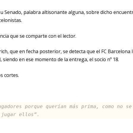
u Senado, palabra altisonante alguna, sobre dicho encuent
celonistas.
ncia que se comparte con el lector.
rich, que en fecha posterior, se detecta que el FC Barcelona 
d, siendo en ese momento de la entrega, el socio nº 18
.
s cortes.
ugadores porque querían más prima, como no se
 jugar ellos”.