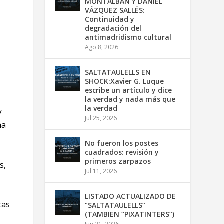
MONTALBÁN Y DANIEL
VÁZQUEZ SALLÉS:
Continuidad y
degradación del
antimadridismo cultural
Ago 8, 2026
SALTATAULELLS EN
SHOCK:Xavier G. Luque
escribe un artículo y dice
la verdad y nada más que
la verdad
y
Jul 25, 2026
na
No fueron los postes
cuadrados: revisión y
primeros zarpazos
s,
Jul 11, 2026
LISTADO ACTUALIZADO DE
tas
“SALTATAULELLS”
(TAMBIEN “PIXATINTERS”)