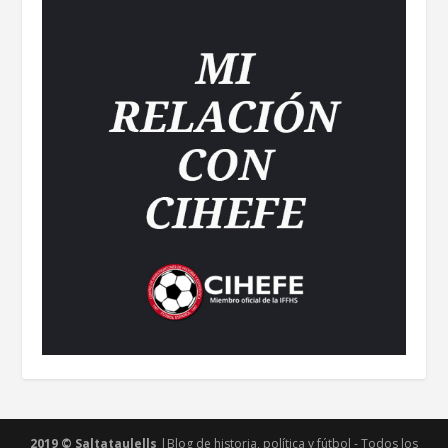
2019 © Saltataulells
|Blog de historia, política y fútbol - Todos los