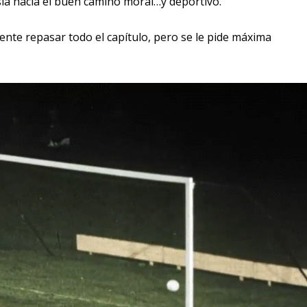
sia hacia el buen camino moral…y deportivo.
mente repasar todo el capítulo, pero se le pide máxima