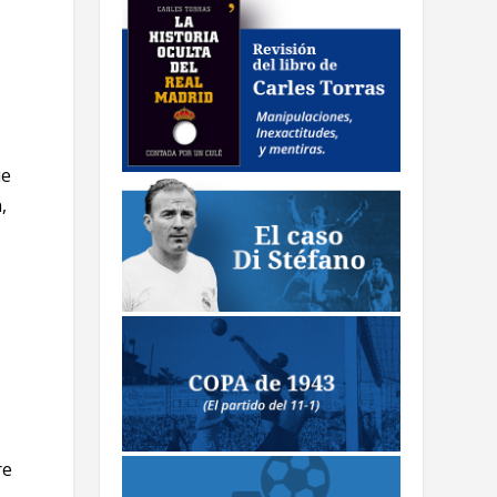
ue
,
re