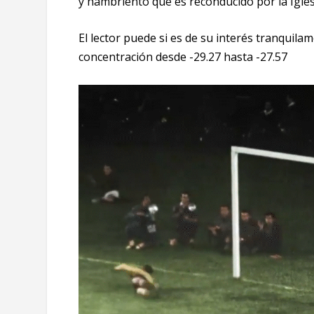
y hambriento que es reconducido por la Igle
El lector puede si es de su interés tranquila
concentración desde -29.27 hasta -27.57